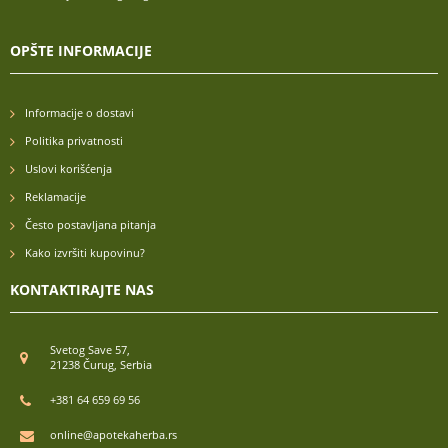
OPŠTE INFORMACIJE
Informacije o dostavi
Politika privatnosti
Uslovi korišćenja
Reklamacije
Često postavljana pitanja
Kako izvršiti kupovinu?
KONTAKTIRAJTE NAS
Svetog Save 57,
21238 Čurug, Serbia
+381 64 659 69 56
online@apotekaherba.rs