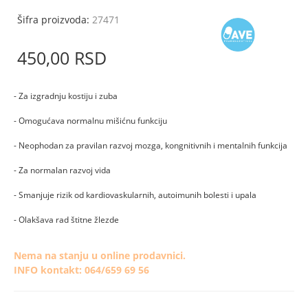
Šifra proizvoda:
27471
450,
00
RSD
- Za izgradnju kostiju i zuba
- Omogućava normalnu mišićnu funkciju
- Neophodan za pravilan razvoj mozga, kongnitivnih i mentalnih funkcija
- Za normalan razvoj vida
- Smanjuje rizik od kardiovaskularnih, autoimunih bolesti i upala
- Olakšava rad štitne žlezde
Nema na stanju u online prodavnici.
INFO kontakt: 064/659 69 56