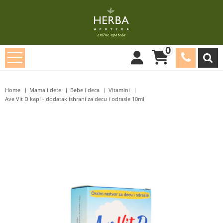
0
Home
Mama i dete
Bebe i deca
Vitamini
Ave Vit D kapi - dodatak ishrani za decu i odrasle 10ml