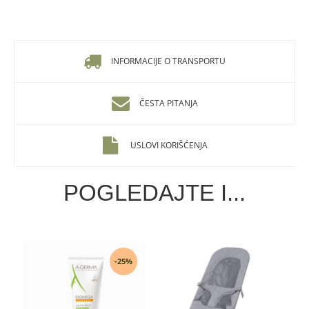
INFORMACIJE O TRANSPORTU
ČESTA PITANJA
USLOVI KORIŠĆENJA
POGLEDAJTE I...
-25%