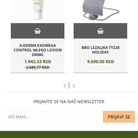
A-DERMA EXOMEGA
BBO LEZALJKA TY228
CONTROL MLEKO LOSION
HOLIDAY
200ML
1.942,
33
RSD
9.690,
00
RSD
2.589,
77
RSD
PRIJAVITE SE NA NAŠ NEWSLETTER
PRIJAVI SE