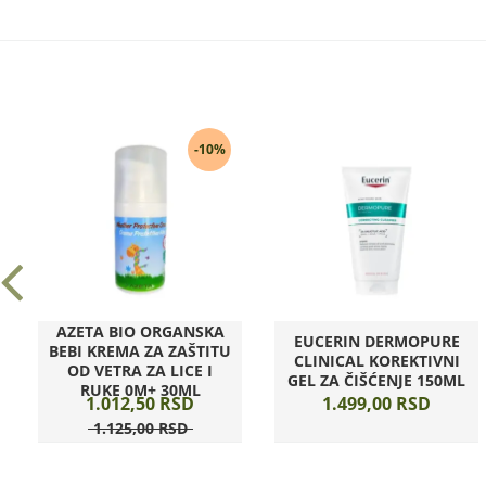
-10%
AZETA BIO ORGANSKA
EUCERIN DERMOPURE
BEBI KREMA ZA ZAŠTITU
CLINICAL KOREKTIVNI
OD VETRA ZA LICE I
GEL ZA ČIŠĆENJE 150ML
RUKE 0M+ 30ML
1.012,
50
RSD
1.499,
00
RSD
1.125,
00
RSD