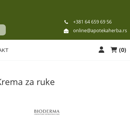
+381 64 659 69 56
online@apotekaherba.rs
(
0
)
AKT
rema za ruke