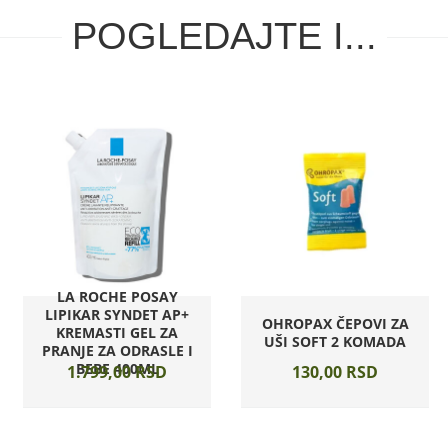
POGLEDAJTE I...
LA ROCHE POSAY
LIPIKAR SYNDET AP+
OHROPAX ČEPOVI ZA
KREMASTI GEL ZA
UŠI SOFT 2 KOMADA
PRANJE ZA ODRASLE I
BEBE 400ML
1.799,
00
RSD
130,
00
RSD