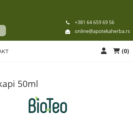
+381 64 659 69 56
online@apotekaherba.rs
(
0
)
AKT
 kapi 50ml