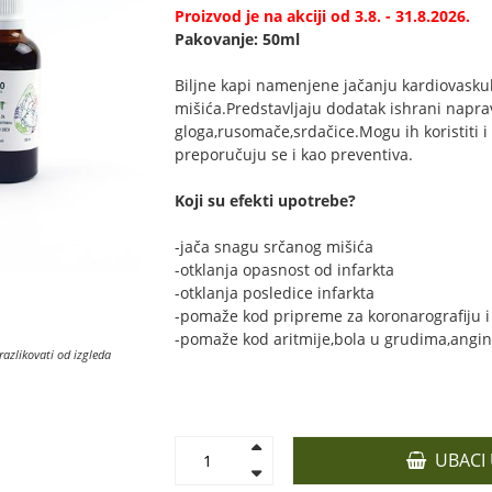
Proizvod je na akciji od 3.8. - 31.8.2026.
Pakovanje: 50ml
Biljne kapi namenjene jačanju kardiovasku
mišića.Predstavljaju dodatak ishrani napravl
gloga,rusomače,srdačice.Mogu ih koristiti i 
preporučuju se i kao preventiva.
Koji su efekti upotrebe?
-jača snagu srčanog mišića
-otklanja opasnost od infarkta
-otklanja posledice infarkta
-pomaže kod pripreme za koronarografiju i 
-pomaže kod aritmije,bola u grudima,angin
razlikovati od izgleda
UBACI