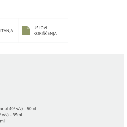
USLOVI
ITANJA
KORIŠĆENJA
nol 40/ v/v) – 50ml
 v/v) – 35ml
5ml