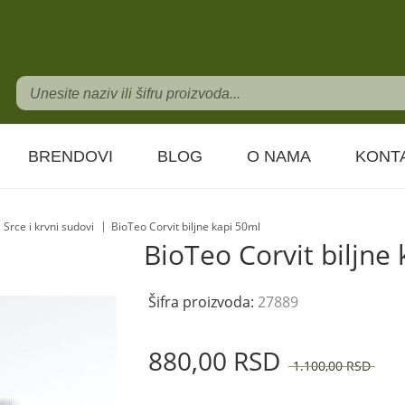
BRENDOVI
BLOG
O NAMA
KONT
Srce i krvni sudovi
BioTeo Corvit biljne kapi 50ml
BioTeo Corvit biljne
Šifra proizvoda:
27889
880,
00
RSD
1.100,
00
RSD