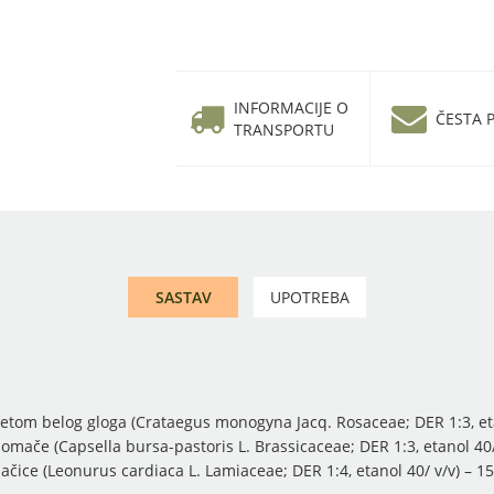
INFORMACIJE O
ČESTA P
TRANSPORTU
SASTAV
UPOTREBA
cvetom belog gloga (Crataegus monogyna Jacq. Rosaceae; DER 1:3, eta
omače (Capsella bursa-pastoris L. Brassicaceae; DER 1:3, etanol 40/
ačice (Leonurus cardiaca L. Lamiaceae; DER 1:4, etanol 40/ v/v) – 1