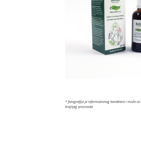
* fotografija je informativnog karaktera i može se 
krajnjeg proizvoda