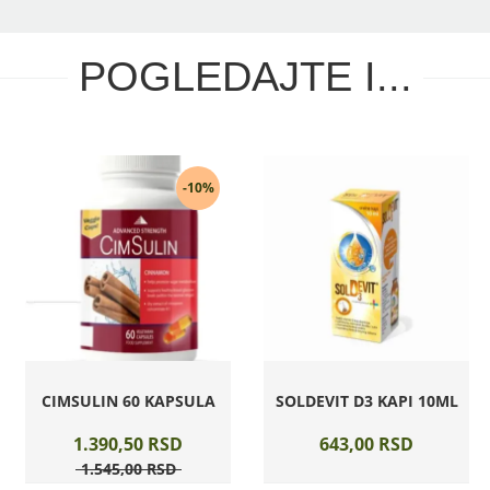
POGLEDAJTE I...
-10%
CIMSULIN 60 KAPSULA
SOLDEVIT D3 KAPI 10ML
1.390,
50
RSD
643,
00
RSD
1.545,
00
RSD