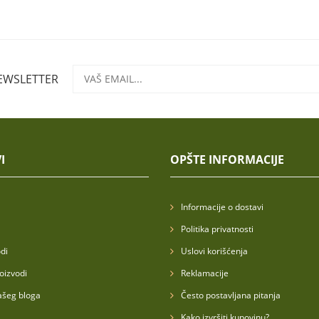
NEWSLETTER
I
OPŠTE INFORMACIJE
Informacije o dostavi
Politika privatnosti
di
Uslovi korišćenja
oizvodi
Reklamacije
ašeg bloga
Često postavljana pitanja
Kako izvršiti kupovinu?