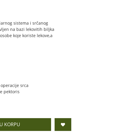
larnog sistema i srčanog
jen na bazi lekovitih biljka
osobe koje koriste lekove,a
operacije srca
e pektoris
 U KORPU