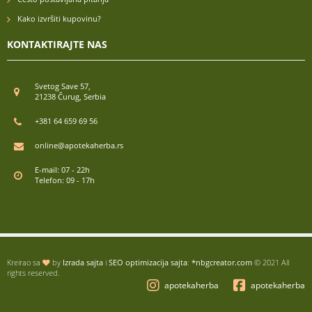
Kako izvršiti kupovinu?
KONTAKTIRAJTE NAS
Svetog Save 57,
21238 Čurug, Serbia
+381 64 659 69 56
online@apotekaherba.rs
E-mail: 07 - 22h
Telefon: 09 - 17h
Kreirao sa
by
Izrada sajta
i
SEO optimizacija sajta
:
*nbgcreator.com
© 2021 All
rights reserved.
apotekaherba
apotekaherba