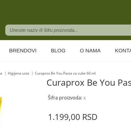
BRENDOVI
BLOG
O NAMA
KONT
na
Higijena usta
Curaprox Be You Pasta za zube 60 ml
Curaprox Be You Pas
Šifra proizvoda:
x
1.199,
00
RSD