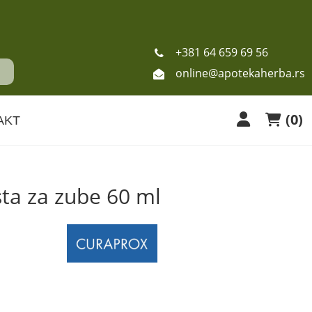
+381 64 659 69 56
online@apotekaherba.rs
(
0
)
AKT
ta za zube 60 ml