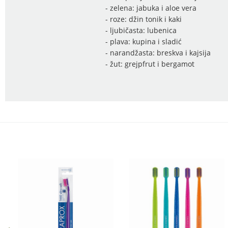
- zelena: jabuka i aloe vera
- roze: džin tonik i kaki
- ljubičasta: lubenica
- plava: kupina i sladić
- narandžasta: breskva i kajsija
- žut: grejpfrut i bergamot