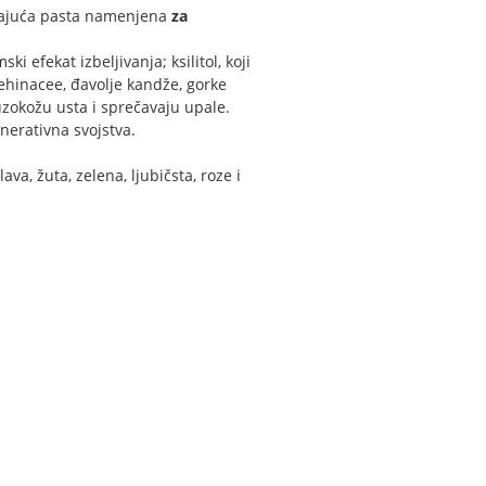
vajuća pasta namenjena
za
ki efekat izbeljivanja; ksilitol, koji
t ehinacee, đavolje kandže, gorke
luzokožu usta i sprečavaju upale.
nerativna svojstva.
ava, žuta, zelena, ljubičsta, roze i