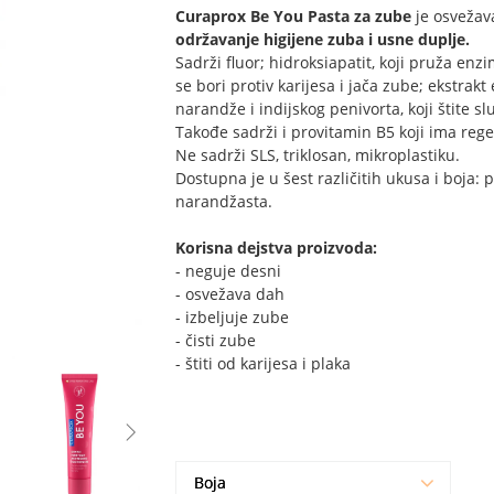
Curaprox Be You Pasta za zube
je osveža
održavanje higijene zuba i usne duplje.
Sadrži fluor; hidroksiapatit, koji pruža enzims
se bori protiv karijesa i jača zube; ekstrak
narandže i indijskog penivorta, koji štite s
Takođe sadrži i provitamin B5 koji ima rege
Ne sadrži SLS, triklosan, mikroplastiku.
Dostupna je u šest različitih ukusa i boja: pl
narandžasta.
Korisna dejstva proizvoda:
- neguje desni
- osvežava dah
- izbeljuje zube
- čisti zube
- štiti od karijesa i plaka