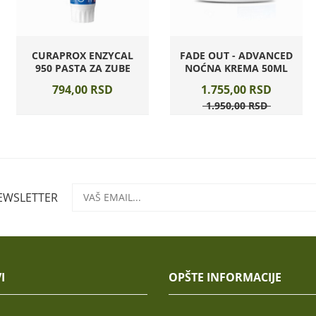
CURAPROX ENZYCAL
FADE OUT - ADVANCED
950 PASTA ZA ZUBE
NOĆNA KREMA 50ML
794,
00
RSD
1.755,
00
RSD
1.950,
00
RSD
NEWSLETTER
I
OPŠTE INFORMACIJE