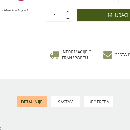
razlikovati od izgleda
UBACI
INFORMACIJE O
ČESTA P
TRANSPORTU
DETALJNIJE
SASTAV
UPOTREBA
: