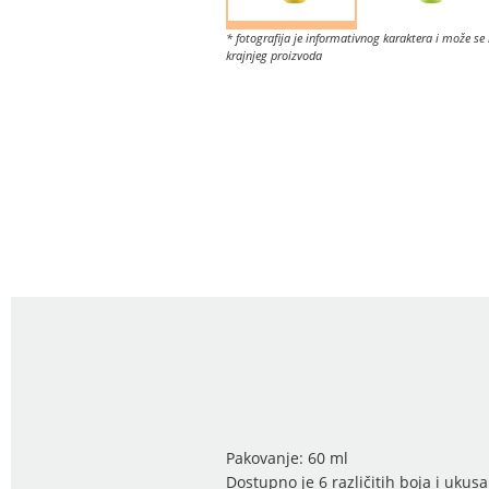
* fotografija je informativnog karaktera i može se 
krajnjeg proizvoda
Pakovanje: 60 ml
Dostupno je 6 različitih boja i ukusa