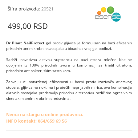
Šifra proizvoda:
20521
499,
00
RSD
Dr Plant NailProtect
gel protiv gljivica je formulisan na bazi efikasnih
prirodnih antimikrobnih sastojaka u bioadhezivnoj gel podlozi.
Sadrži inovativnu aktivnu supstancu na bazi estara mlečne kiseline
dobijenih iz 100% prirodnih izvora u kombinaciji sa trietil citratom,
prirodnim antibakterijskim sastojkom.
Zahvaljujući potvrđenoj efikasnosti u borbi protiv izazivača atletskog
stopala, gljivica na noktima i pratećih neprijatnih mirisa, ova kombinacija
aktivnih sastojaka predstavlja prirodnu alternativu različitim agresivnim
sintetskim antimikrobnim sredstvima.
Nema na stanju u online prodavnici.
INFO kontakt: 064/659 69 56