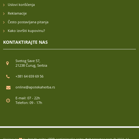
Uslovi korišćenja
Reklamacije
Često postavljana pitanja
Kako izvršiti kupovinu?
KONTAKTIRAJTE NAS
Svetog Save 57,
21238 Čurug, Serbia
+381 64 659 69 56
online@apotekaherba.rs
E-mail: 07 - 22h
Telefon: 09 - 17h