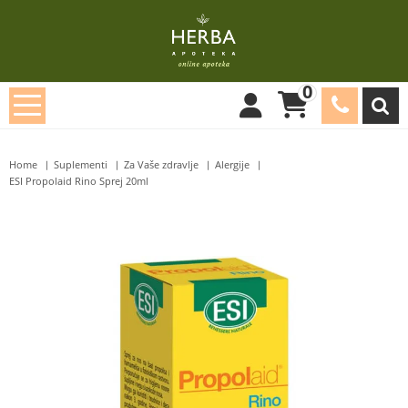
0
Home
Suplementi
Za Vaše zdravlje
Alergije
ESI Propolaid Rino Sprej 20ml