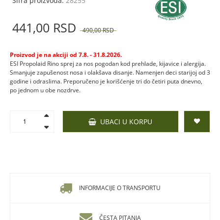
Šifra proizvoda:
28255
441,
00
RSD
490,
00
RSD
Proizvod je na akciji od 7.8. - 31.8.2026.
ESI Propolaid Rino sprej za nos pogodan kod prehlade, kijavice i alergija.
Smanjuje zapušenost nosa i olakšava disanje. Namenjen deci starijoj od 3
godine i odraslima. Preporučeno je korišćenje tri do četiri puta dnevno,
po jednom u obe nozdrve.
UBACI U KORPU
INFORMACIJE O TRANSPORTU
ČESTA PITANJA