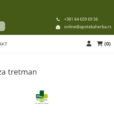
+381 64 659 69 56
online@apotekaherba.rs
(
0
)
AKT
za tretman