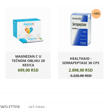
-10%
MAGNEZAN C U
HEALTHAID -
TEČNOM OBLIKU 20
SERRAPEPTASE 30 CPS
KESICA
699,
00
RSD
2.898,
00
RSD
3.220,
00
RSD
NEWSLETTER