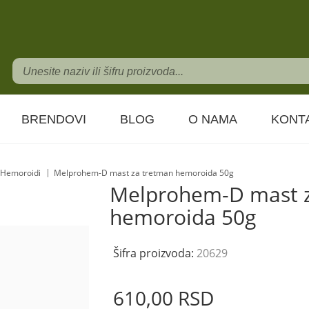
BRENDOVI
BLOG
O NAMA
KONT
Hemoroidi
Melprohem-D mast za tretman hemoroida 50g
Melprohem-D mast 
hemoroida 50g
Šifra proizvoda:
20629
610,
00
RSD