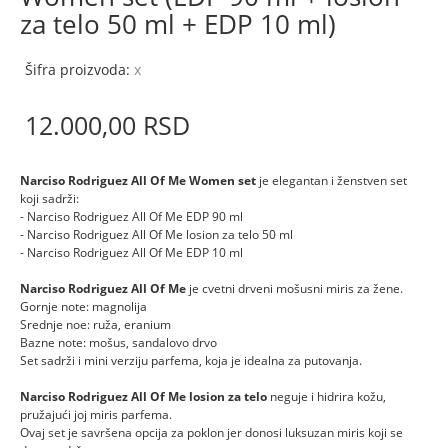
za telo 50 ml + EDP 10 ml)
Šifra proizvoda:
x
12.000,
00
RSD
Narciso Rodriguez All Of Me Women set
je elegantan i ženstven set
koji sadrži:
- Narciso Rodriguez All Of Me EDP 90 ml
- Narciso Rodriguez All Of Me losion za telo 50 ml
- Narciso Rodriguez All Of Me EDP 10 ml
Narciso Rodriguez All Of Me
je cvetni drveni mošusni miris za žene.
Gornje note: magnolija
Srednje noe: ruža, eranium
Bazne note: mošus, sandalovo drvo
Set sadrži i mini verziju parfema, koja je idealna za putovanja.
Narciso Rodriguez All Of Me losion za telo
neguje i hidrira kožu,
pružajući joj miris parfema.
Ovaj set je savršena opcija za poklon jer donosi luksuzan miris koji se