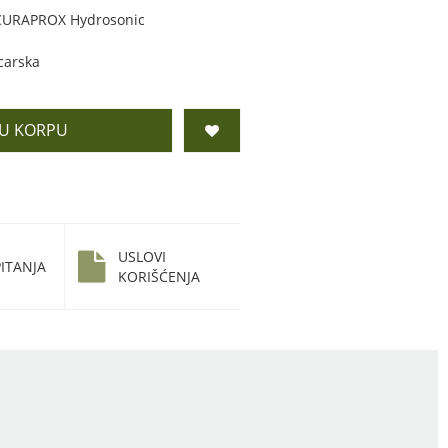
 CURAPROX Hydrosonic
carska
 U KORPU
USLOVI
ITANJA
KORIŠĆENJA