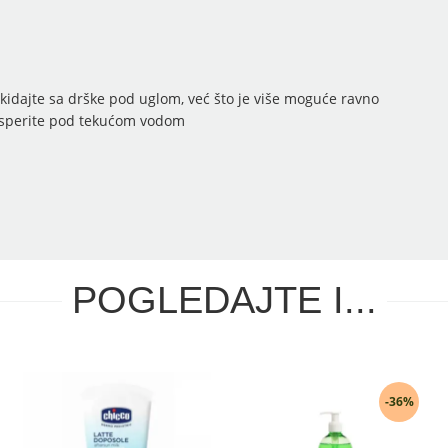
kidajte sa drške pod uglom, već što je više moguće ravno
 isperite pod tekućom vodom
POGLEDAJTE I...
-36%