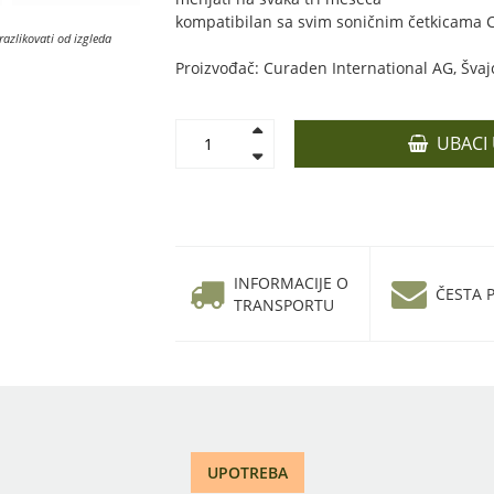
kompatibilan sa svim soničnim četkicama
razlikovati od izgleda
Proizvođač: Curaden International AG, Švaj
UBACI
INFORMACIJE O
ČESTA P
TRANSPORTU
UPOTREBA