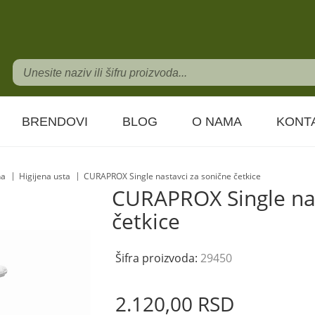
BRENDOVI
BLOG
O NAMA
KONT
na
Higijena usta
CURAPROX Single nastavci za sonične četkice
CURAPROX Single nas
četkice
Šifra proizvoda:
29450
2.120,
00
RSD