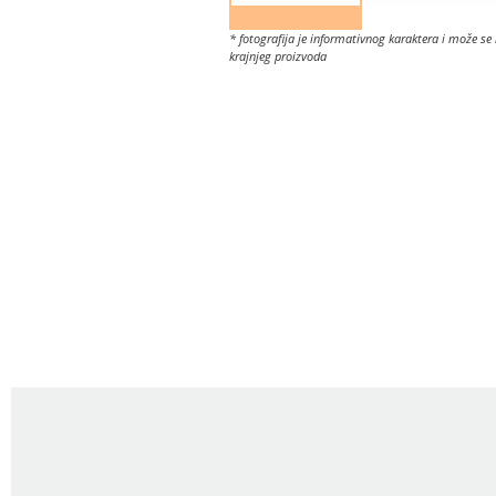
* fotografija je informativnog karaktera i može se 
krajnjeg proizvoda