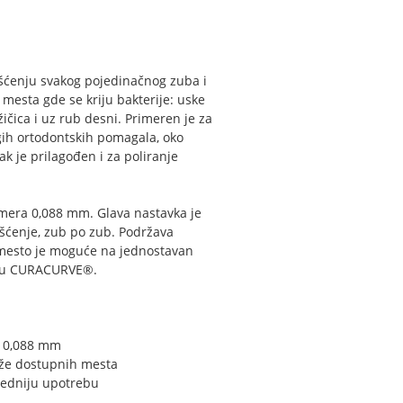
ćenju svakog pojedinačnog zuba i
 mesta gde se kriju bakterije: uske
ičica i uz rub desni. Primeren je za
ugih ortodontskih pomagala, oko
ak je prilagođen i za poliranje
mera 0,088 mm. Glava nastavka je
išćenje, zub po zub. Podržava
 mesto je moguće na jednostavan
ibu CURACURVE®.
 0,088 mm
eže dostupnih mesta
bedniju upotrebu