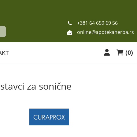
+381 64 659 69 56
online@apotekaherba.rs
(
0
)
AKT
tavci za sonične