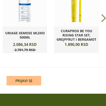
CURAPROX BE YOU
URIAGE XEMOSE MLEKO
RISING STAR SET,
500ML
GREJPFRUT I BERGAMOT
2.086,
34
RSD
1.890,
00
RSD
2.781,
79
RSD
PRIJAVI SE