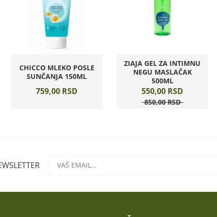
ZIAJA GEL ZA INTIMNU
CHICCO MLEKO POSLE
NEGU MASLAČAK
SUNČANJA 150ML
500ML
759,
00
RSD
550,
00
RSD
850,
00
RSD
NEWSLETTER