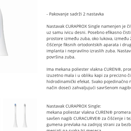
- Pakovanje sadrži 2 nastavka
Nastavak CURAPROX Single namenjen je čiš
uz samu ivicu desni. Posebno efikasno čisti
prostore između zuba, oko lukova, između ž
čišćenje fiksnih ortodontskih aparata i dr
implanta i nepravilno izraslih zuba. Nastav
površina zuba.
Ima mekana poliester vlakna CUREN®, pro
izuzetno mala i u obliku kapi za precizno č
hidrodinamički efekat. Svako pojedinačno
način doseći zahvaljujući savršenom nag
Nastavak CURAPROX Single:
mekana poliestar vlakna CUREN® promera
savšen nagib CURACURVE® za čišćenje i t
gumena prevlaka na zadnjoj strani za bez
menjati na svaka tri meseca