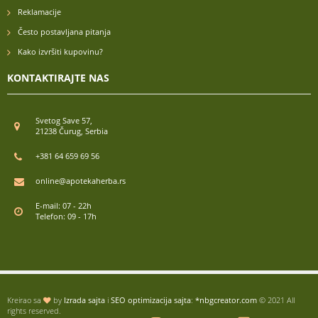
Reklamacije
Često postavljana pitanja
Kako izvršiti kupovinu?
KONTAKTIRAJTE NAS
Svetog Save 57,
21238 Čurug, Serbia
+381 64 659 69 56
online@apotekaherba.rs
E-mail: 07 - 22h
Telefon: 09 - 17h
Kreirao sa
by
Izrada sajta
i
SEO optimizacija sajta
:
*nbgcreator.com
© 2021 All
rights reserved.