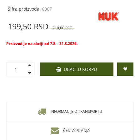
Šifra proizvoda:
6067
199,
50
RSD
210,
00
RSD
Proizvod je na akciji od 7.8. - 31.8.2026.
UBACI U KORPU
INFORMACIJE O TRANSPORTU
ČESTA PITANJA