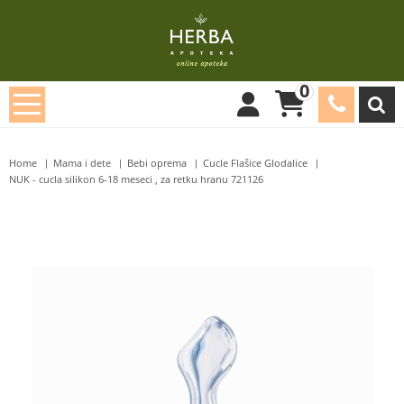
0
Home
Mama i dete
Bebi oprema
Cucle Flašice Glodalice
NUK - cucla silikon 6-18 meseci , za retku hranu 721126