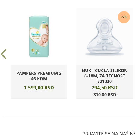
-5%
NUK - CUCLA SILIKON
PAMPERS PREMIUM 2
6-18M, ZA TEČNOST
46 KOM
721030
1.599,
00
RSD
294,
50
RSD
310,
00
RSD
PRIJAVITE SE NA NAŠ 