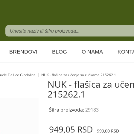
BRENDOVI
BLOG
O NAMA
KONT
ucle Flašice Glodalice
NUK - flašica za učenje sa ručkama 215262.1
NUK - flašica za uče
215262.1
Šifra proizvoda:
29183
949,
05
RSD
999,
00
RSD