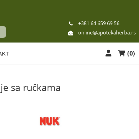
+381 64 659 69 56
online@apotekaherba.rs
(
0
)
AKT
nje sa ručkama