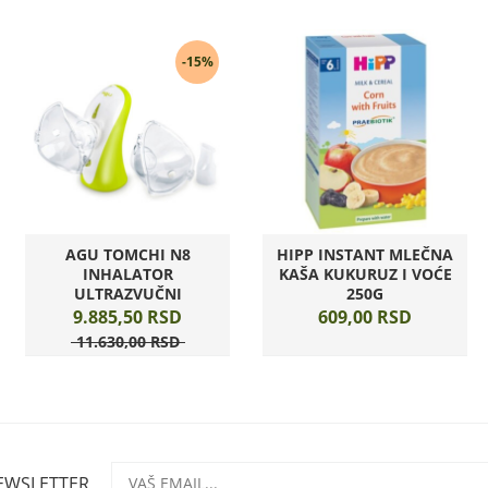
-15%
AGU TOMCHI N8
HIPP INSTANT MLEČNA
INHALATOR
KAŠA KUKURUZ I VOĆE
ULTRAZVUČNI
250G
9.885,
50
RSD
609,
00
RSD
11.630,
00
RSD
NEWSLETTER