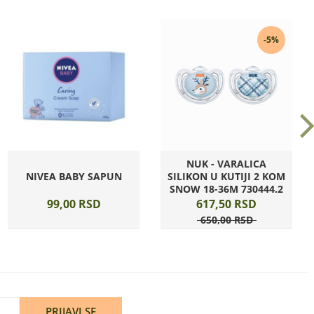
-5%
NUK - VARALICA
NIVEA BABY SAPUN
SILIKON U KUTIJI 2 KOM
SNOW 18-36M 730444.2
99,
00
RSD
617,
50
RSD
650,
00
RSD
PRIJAVI SE