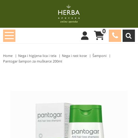
0
Home
Nega i higijena lica i tela
Nega i rast kose
Šamponi
Pantogar šampon za muškarce 200ml