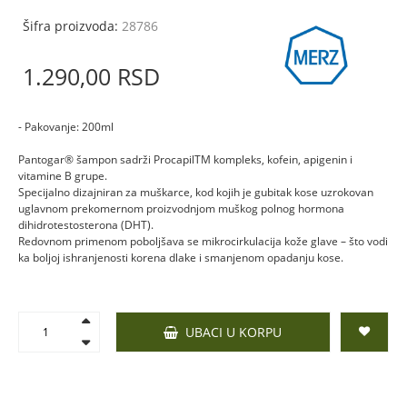
Šifra proizvoda:
28786
1.290,
00
RSD
- Pakovanje: 200ml
Pantogar® šampon sadrži ProcapilTM kompleks, kofein, apigenin i
vitamine B grupe.
Specijalno dizajniran za muškarce, kod kojih je gubitak kose uzrokovan
uglavnom prekomernom proizvodnjom muškog polnog hormona
dihidrotestosterona (DHT).
Redovnom primenom poboljšava se mikrocirkulacija kože glave – što vodi
ka boljoj ishranjenosti korena dlake i smanjenom opadanju kose.
UBACI U KORPU