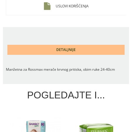
USLOVI KORIŠĆENJA
DETALJNIJE
Manžetna za Rossmax merače krvnog pritiska, obim ruke 24-40cm
POGLEDAJTE I...