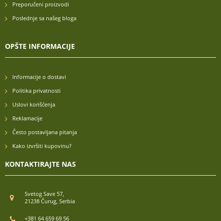
Preporučeni proizvodi
Poslednje sa našeg bloga
OPŠTE INFORMACIJE
Informacije o dostavi
Politika privatnosti
Uslovi korišćenja
Reklamacije
Često postavljana pitanja
Kako izvršiti kupovinu?
KONTAKTIRAJTE NAS
Svetog Save 57,
21238 Čurug, Serbia
+381 64 659 69 56