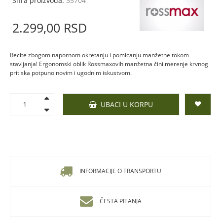
Šifra proizvoda:
35704
2.299,
00
RSD
Recite zbogom napornom okretanju i pomicanju manžetne tokom
stavljanja! Ergonomski oblik Rossmaxovih manžetna čini merenje krvnog
pritiska potpuno novim i ugodnim iskustvom.
UBACI U KORPU
INFORMACIJE O TRANSPORTU
ČESTA PITANJA