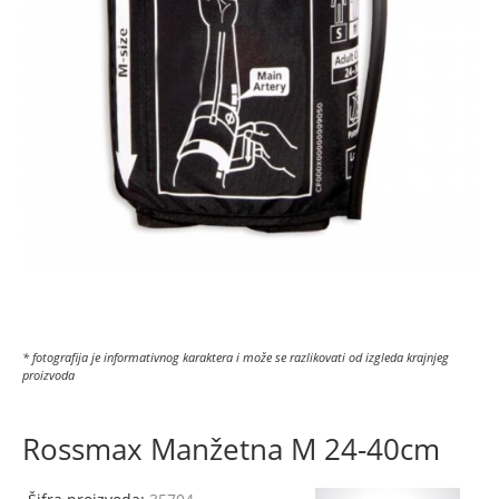
* fotografija je informativnog karaktera i može se razlikovati od izgleda krajnjeg
proizvoda
Rossmax Manžetna M 24-40cm