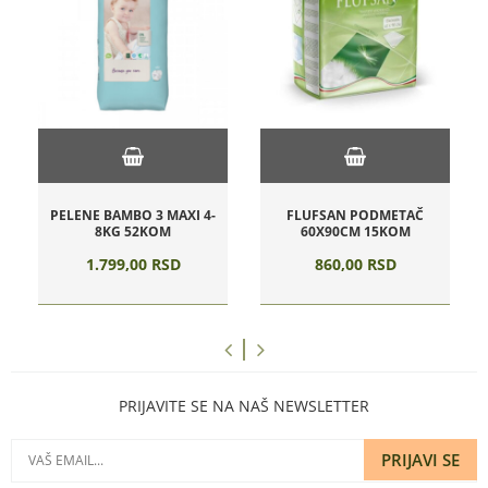
PELENE BAMBO 3 MAXI 4-
FLUFSAN PODMETAČ
8KG 52KOM
60X90CM 15KOM
1.799,
00
RSD
860,
00
RSD
PRIJAVITE SE NA NAŠ NEWSLETTER
PRIJAVI SE