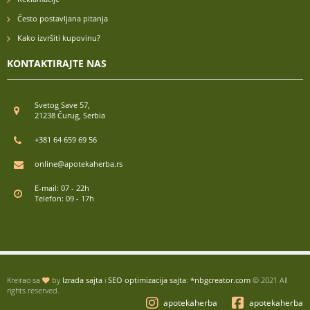
Često postavljana pitanja
Kako izvršiti kupovinu?
KONTAKTIRAJTE NAS
Svetog Save 57,
21238 Čurug, Serbia
+381 64 659 69 56
online@apotekaherba.rs
E-mail: 07 - 22h
Telefon: 09 - 17h
Kreirao sa
by
Izrada sajta
i
SEO optimizacija sajta
:
*nbgcreator.com
© 2021 All
rights reserved.
apotekaherba
apotekaherba