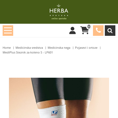
0
Home
Medicinska sredstva
Medicinska nega
Pojasevi i ortoze
MediPlus Steznik za koleno S - LP601