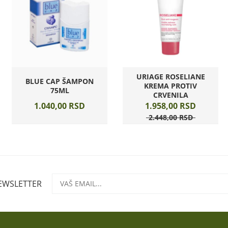
URIAGE ROSELIANE
BLUE CAP ŠAMPON
KREMA PROTIV
75ML
CRVENILA
1.040,
00
RSD
1.958,
00
RSD
2.448,
00
RSD
NEWSLETTER