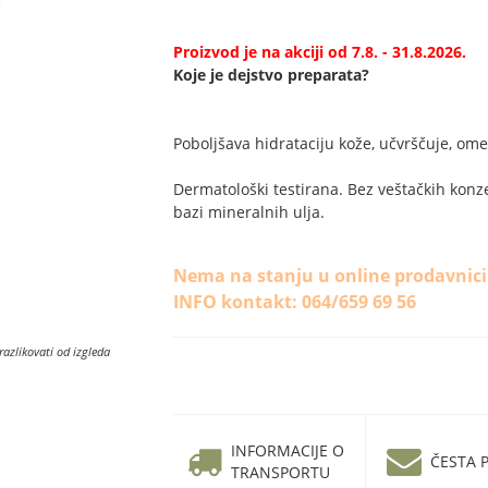
Proizvod je na akciji od 7.8. - 31.8.2026.
Koje je dejstvo preparata?
Poboljšava hidrataciju kože, učvrščuje, ome
Dermatološki testirana. Bez veštačkih konze
bazi mineralnih ulja.
Nema na stanju u online prodavnici
INFO kontakt: 064/659 69 56
razlikovati od izgleda
INFORMACIJE O
ČESTA P
TRANSPORTU