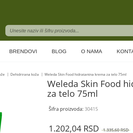
BRENDOVI
BLOG
O NAMA
KONT
kože
Dehidrirana koža
Weleda Skin Food hidratantna krema za telo 75ml
Weleda Skin Food h
za telo 75ml
Šifra proizvoda:
30415
1.202,
04
RSD
1.335,
60
RSD