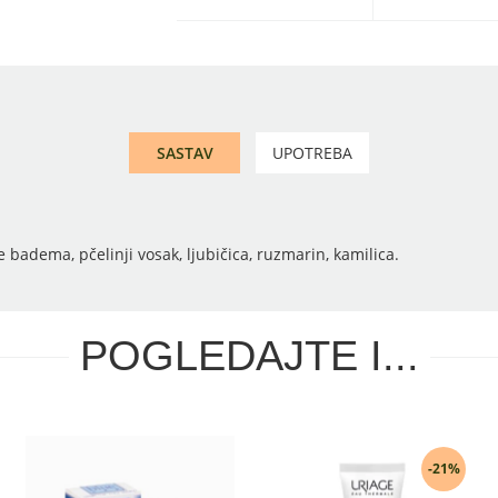
SASTAV
UPOTREBA
je badema, pčelinji vosak, ljubičica, ruzmarin, kamilica.
POGLEDAJTE I...
-21%