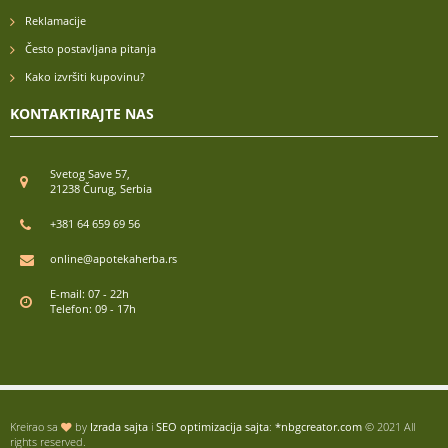
Reklamacije
Često postavljana pitanja
Kako izvršiti kupovinu?
KONTAKTIRAJTE NAS
Svetog Save 57,
21238 Čurug, Serbia
+381 64 659 69 56
online@apotekaherba.rs
E-mail: 07 - 22h
Telefon: 09 - 17h
Kreirao sa
by
Izrada sajta
i
SEO optimizacija sajta
:
*nbgcreator.com
© 2021 All
rights reserved.