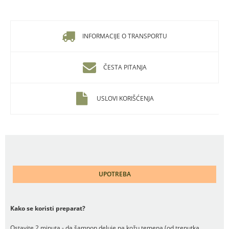
INFORMACIJE O TRANSPORTU
ČESTA PITANJA
USLOVI KORIŠĆENJA
UPOTREBA
Kako se koristi preparat?
Ostavite 2 minuta - da šampon deluje na kožu temena (od trenutka