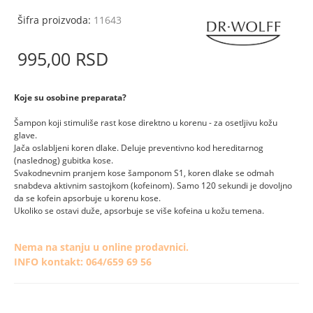
Šifra proizvoda:
11643
995,
00
RSD
Koje su osobine preparata?
Šampon koji stimuliše rast kose direktno u korenu - za osetljivu kožu
glave.
Jača oslabljeni koren dlake. Deluje preventivno kod hereditarnog
(naslednog) gubitka kose.
Svakodnevnim pranjem kose šamponom S1, koren dlake se odmah
snabdeva aktivnim sastojkom (kofeinom). Samo 120 sekundi je dovoljno
da se kofein apsorbuje u korenu kose.
Ukoliko se ostavi duže, apsorbuje se više kofeina u kožu temena.
Nema na stanju u online prodavnici.
INFO kontakt: 064/659 69 56