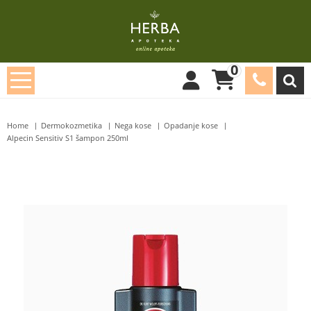
0
Home
Dermokozmetika
Nega kose
Opadanje kose
Alpecin Sensitiv S1 šampon 250ml