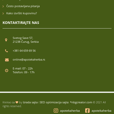
Često postavljana pitanja
Kako izvršiti kupovinu?
KONTAKTIRAJTE NAS
Svetog Save 57,
21238 Čurug, Serbia
+381 64 659 69 56
online@apotekaherba.rs
E-mail: 07 - 22h
Telefon: 09 - 17h
Kreirao sa
by
Izrada sajta
i
SEO optimizacija sajta
:
*nbgcreator.com
© 2021 All
rights reserved.
apotekaherba
apotekaherba