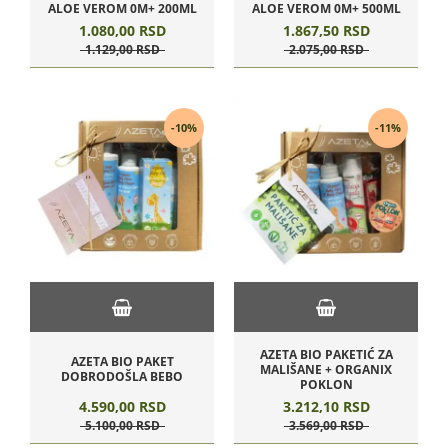
ALOE VEROM 0M+ 200ML
ALOE VEROM 0M+ 500ML
1.080,
00
RSD
1.867,
50
RSD
1.129,
00
RSD
2.075,
00
RSD
-10%
-11%
AZETA BIO PAKETIĆ ZA
AZETA BIO PAKET
MALIŠANE + ORGANIX
DOBRODOŠLA BEBO
POKLON
4.590,
00
RSD
3.212,
10
RSD
5.100,
00
RSD
3.569,
00
RSD