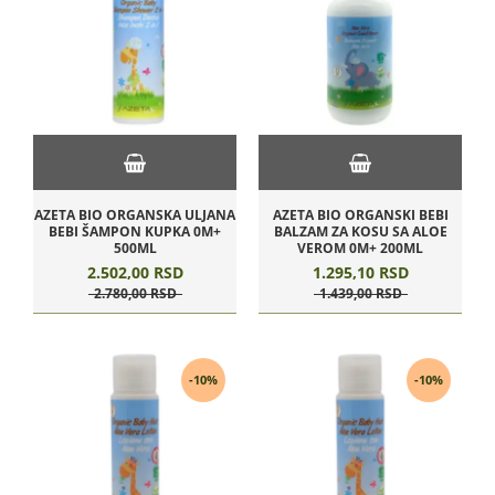
AZETA BIO ORGANSKA ULJANA
AZETA BIO ORGANSKI BEBI
BEBI ŠAMPON KUPKA 0M+
BALZAM ZA KOSU SA ALOE
500ML
VEROM 0M+ 200ML
2.502,
00
RSD
1.295,
10
RSD
2.780,
00
RSD
1.439,
00
RSD
-10%
-10%