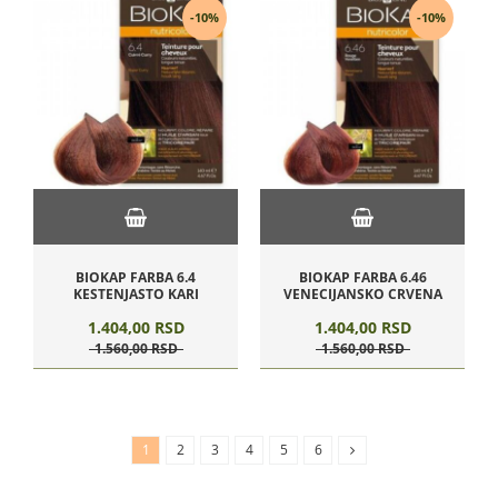
-10%
-10%
BIOKAP FARBA 6.4
BIOKAP FARBA 6.46
KESTENJASTO KARI
VENECIJANSKO CRVENA
1.404,
00
RSD
1.404,
00
RSD
1.560,
00
RSD
1.560,
00
RSD
1
2
3
4
5
6