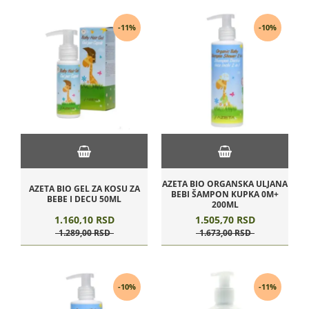
-11%
-10%
AZETA BIO ORGANSKA ULJANA
AZETA BIO GEL ZA KOSU ZA
BEBI ŠAMPON KUPKA 0M+
BEBE I DECU 50ML
200ML
1.160,
10
RSD
1.505,
70
RSD
1.289,
00
RSD
1.673,
00
RSD
-10%
-11%