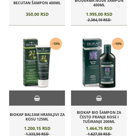
BIODERMA NODE ŠAMPON
BECUTAN ŠAMPON 400ML
400ML
350,
00
RSD
1.995,
00
RSD
2.384,
10
RSD
-10%
-10%
BIOKAP BIO ŠAMPON ZA
BIOKAP BALSAM HRANLJIVI ZA
ČESTO PRANJE KOSE I
KOSU 125ML
TUŠIRANJE 200ML
1.200,
15
RSD
1.464,
75
RSD
1.333,
50
RSD
1.627,
50
RSD