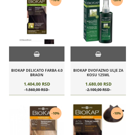
-10%
-20%
BIOKAP DELICATO FARBA 4.0
BIOKAP DVOFAZNO ULJE ZA
BRAON
KOSU 125ML
1.404,
00
RSD
1.680,
00
RSD
1.560,
00
RSD
2.100,
00
RSD
-10%
-10%