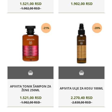
1.521,
00
RSD
1.902,
00
RSD
1.902,
00
RSD
-21%
-20%
APIVITA TONIK ŠAMPON ZA
APIVITA ULJE ZA KOSU 100ML
ŽENE 250ML
1.521,
00
RSD
2.270,
40
RSD
1.902,
00
RSD
2.838,
00
RSD