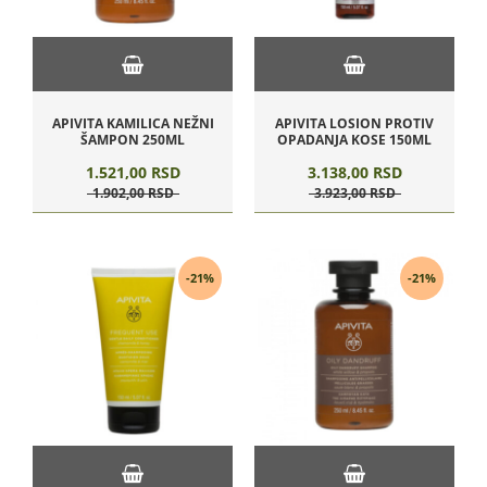
APIVITA KAMILICA NEŽNI
APIVITA LOSION PROTIV
ŠAMPON 250ML
OPADANJA KOSE 150ML
1.521,
00
RSD
3.138,
00
RSD
1.902,
00
RSD
3.923,
00
RSD
-21%
-21%