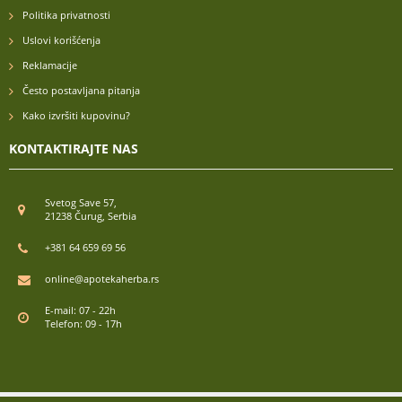
Politika privatnosti
Uslovi korišćenja
Reklamacije
Često postavljana pitanja
Kako izvršiti kupovinu?
KONTAKTIRAJTE NAS
Svetog Save 57,
21238 Čurug, Serbia
+381 64 659 69 56
online@apotekaherba.rs
E-mail: 07 - 22h
Telefon: 09 - 17h