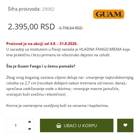
Šifra proizvoda:
29082
2.395,
00
RSD
3.798,
64
RSD
Proizvod je na akciji od 4.8. - 31.8.2026.
U saradnji sa institutom u Paviji nastala je HLADNA FANGO KREMA koja
ima praktičnu i brzu primenu te višestruko dejstvo na celulit.
Šta je Guam Fango i u čemu pomaže?
Zbog svog bogatog sastava ciljano deluje na:- smanjenje najtvrdokornijeg
celulita za 2,7 cm (rezultati dobijeni nakon tretmana od mesec dana),-
sprečava zadržavanje vode u tkivima,- smanjuje masne jastučiće,
vraćajući koži svežinu i elastičnost.
Krema je namenjena osetljivoj koži sa venama i kapilarima.
UBACI U KORPU