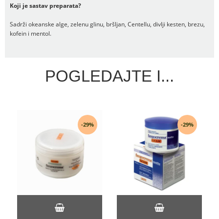
Koji je sastav preparata?
Sadrži okeanske alge, zelenu glinu, bršljan, Centellu, divlji kesten, brezu,
kofein i mentol.
POGLEDAJTE I...
-29%
-29%