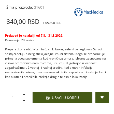
Šifra proizvoda:
31601
840,
00
RSD
1.050,
00
RSD
Proizvod je na akciji od 7.8. - 31.8.2026.
Pakovanje: 20 kesica
Preparat koji sadrži vitamin C, cink, bakar, selen i beta-glukan. Svi ovi
sastojci deluju sinergistički jačajući imuni sistem. Stoga se preporučuje
primena ovog suplementa kod hroničnog umora, ishrane zasnovane na
visoko prerađenim namirnicama, u slučaju dugotrajne izloženost
zagađivačima u životnoj ili radnoj sredini, kod akutnih infekcija
respiratornih puteva, tokom sezone akutnih respratornih infekcija, kao i
kod akutnih i hroničnih infekcija drugih telesnih lokalizacija.
UBACI U KORPU