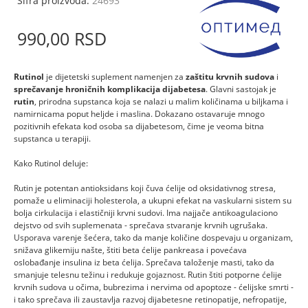
Šifra proizvoda:
24693
990,
00
RSD
Rutinol
je dijetetski suplement namenjen za
zaštitu krvnih sudova
i
sprečavanje hroničnih komplikacija dijabetesa
. Glavni sastojak je
rutin
, prirodna supstanca koja se nalazi u malim količinama u biljkama i
namirnicama poput heljde i maslina. Dokazano ostavaruje mnogo
pozitivnih efekata kod osoba sa dijabetesom, čime je veoma bitna
supstanca u terapiji.
Kako Rutinol deluje:
Rutin je potentan antioksidans koji čuva ćelije od oksidativnog stresa,
pomaže u eliminaciji holesterola, a ukupni efekat na vaskularni sistem su
bolja cirkulacija i elastičniji krvni sudovi. Ima najjače antikoagulaciono
dejstvo od svih suplemenata - sprečava stvaranje krvnih ugrušaka.
Usporava varenje šećera, tako da manje količine dospevaju u organizam,
snižava glikemiju našte, štiti beta ćelije pankreasa i povećava
oslobađanje insulina iz beta ćelija. Sprečava taloženje masti, tako da
smanjuje telesnu težinu i redukuje gojaznost. Rutin štiti potporne ćelije
krvnih sudova u očima, bubrezima i nervima od apoptoze - ćelijske smrti -
i tako sprečava ili zaustavlja razvoj dijabetesne retinopatije, nefropatije,