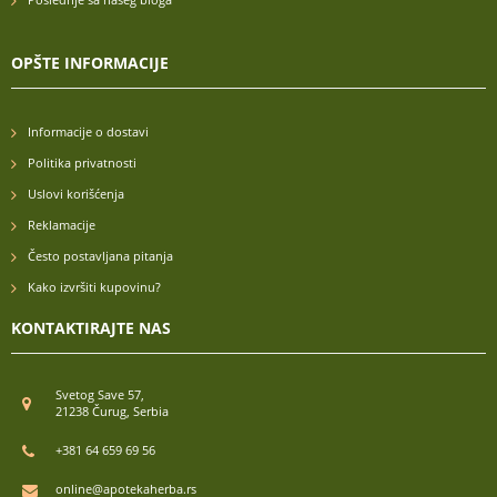
Poslednje sa našeg bloga
OPŠTE INFORMACIJE
Informacije o dostavi
Politika privatnosti
Uslovi korišćenja
Reklamacije
Često postavljana pitanja
Kako izvršiti kupovinu?
KONTAKTIRAJTE NAS
Svetog Save 57,
21238 Čurug, Serbia
+381 64 659 69 56
online@apotekaherba.rs