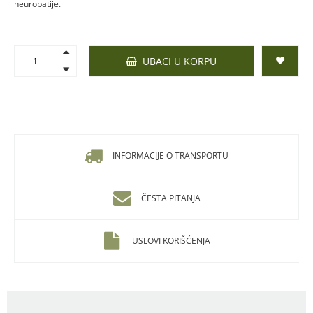
neuropatije.
UBACI U KORPU
INFORMACIJE O TRANSPORTU
ČESTA PITANJA
USLOVI KORIŠĆENJA