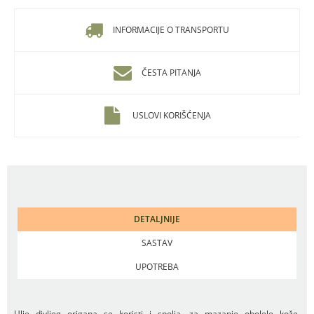
INFORMACIJE O TRANSPORTU
ČESTA PITANJA
USLOVI KORIŠĆENJA
DETALJNIJE
SASTAV
UPOTREBA
Ulje divljeg origana se koristi i spolja, za mazanje obolele kože.