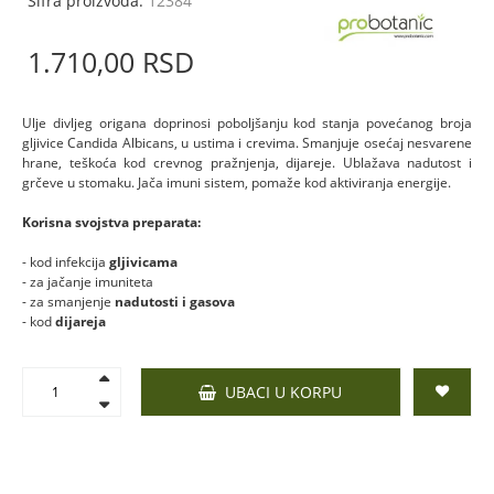
Šifra proizvoda:
12384
1.710,
00
RSD
Ulje divljeg origana doprinosi poboljšanju kod stanja povećanog broja
gljivice Candida Albicans, u ustima i crevima. Smanjuje osećaj nesvarene
hrane, teškoća kod crevnog pražnjenja, dijareje. Ublažava nadutost i
grčeve u stomaku. Jača imuni sistem, pomaže kod aktiviranja energije.
Korisna svojstva preparata:
- kod infekcija
gljivicama
- za jačanje imuniteta
- za smanjenje
nadutosti i gasova
- kod
dijareja
UBACI U KORPU