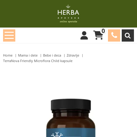
0
Home
Mama i dete
Bebe i deca
Zdravlje
TerraNova Friendly Microflora Child kapsule