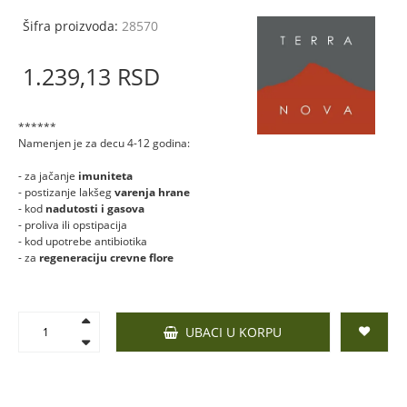
Šifra proizvoda:
28570
1.239,
13
RSD
******
Namenjen je za decu 4-12 godina:
- za jačanje
imuniteta
- postizanje lakšeg
varenja hrane
- kod
nadutosti i gasova
- proliva ili opstipacija
- kod upotrebe antibiotika
- za
regeneraciju crevne flore
UBACI U KORPU