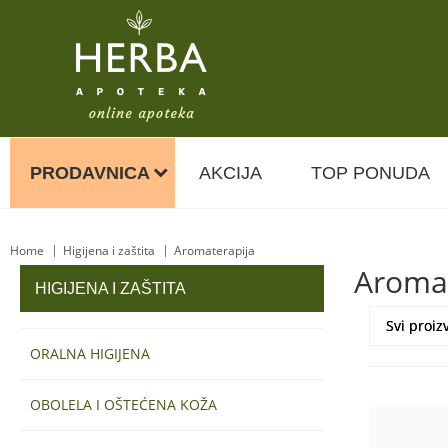
URIAGE EAU TERMALNA VODA 150ML
930,
00
RSD
1.162,
00
RSD
PRODAVNICA
AKCIJA
TOP PONUDA
Home
Higijena i zaštita
Aromaterapija
Aromat
HIGIJENA I ZAŠTITA
ORALNA HIGIJENA
OBOLELA I OŠTEĆENA KOŽA