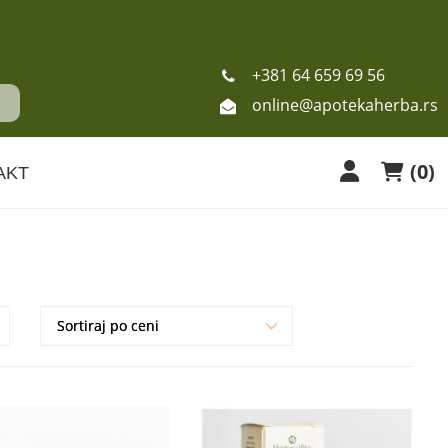
+381 64 659 69 56
online@apotekaherba.rs
(
0
)
AKT