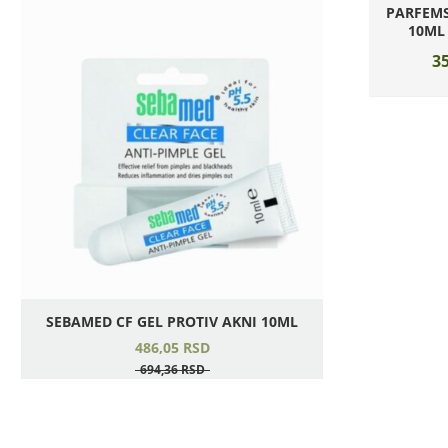
PARFEMS
10ML
35
SEBAMED CF GEL PROTIV AKNI 10ML
486,
05
RSD
694,
36
RSD