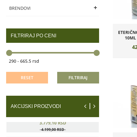
10.500,
00
RSD
BRENDOVI
13.125,
00
RSD
ETERIČN
FILTRIRAJ PO CENI
10ML
42
RESET
FILTRIRAJ
AKCIJSKI PROIZVODI
SVR AMPOULE B3 HYDRA AMPULA 30ML
3.779,
10
RSD
4.199,
00
RSD