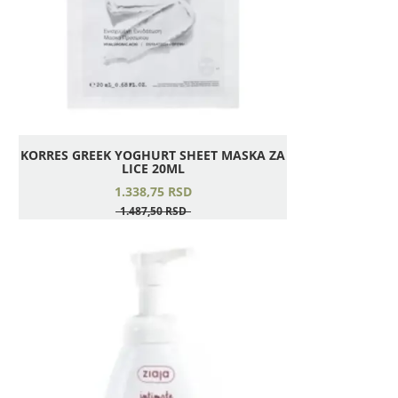
KORRES GREEK YOGHURT SHEET MASKA ZA
LICE 20ML
1.338,
75
RSD
1.487,
50
RSD