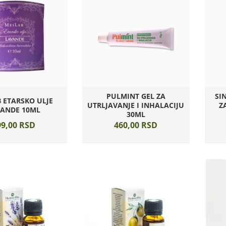
PULMINT GEL ZA
SI
 ETARSKO ULJE
UTRLJAVANJE I INHALACIJU
Z
VANDE 10ML
30ML
9,
00
RSD
460,
00
RSD