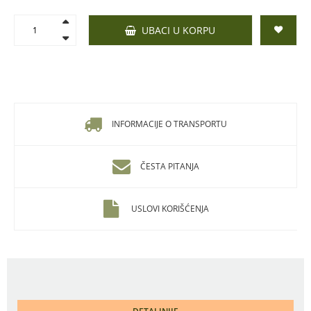
UBACI U KORPU
INFORMACIJE O TRANSPORTU
ČESTA PITANJA
USLOVI KORIŠĆENJA