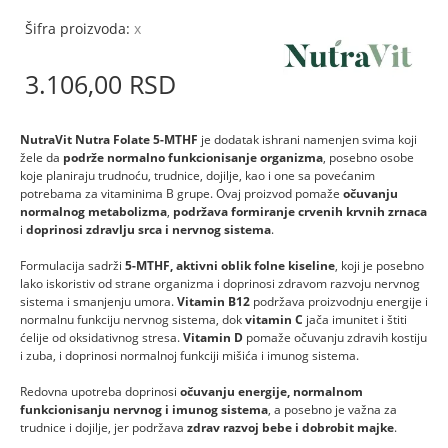
Šifra proizvoda:
x
3.106,
00
RSD
NutraVit Nutra Folate 5-MTHF
je dodatak ishrani namenjen svima koji
žele da
podrže normalno funkcionisanje organizma
, posebno
osobe
koje planiraju trudnoću, trudnice, dojilje, kao i one sa povećanim
potrebama za vitaminima B grupe. Ovaj proizvod pomaže
očuvanju
normalnog metabolizma
,
podržava formiranje crvenih krvnih zrnaca
i
doprinosi zdravlju srca i nervnog sistema
.
Formulacija sadrži
5-MTHF,
aktivni oblik folne kiseline
, koji je posebno
lako iskoristiv od strane organizma i doprinosi zdravom razvoju nervnog
sistema i smanjenju umora.
Vitamin B12
podržava proizvodnju energije i
normalnu funkciju nervnog sistema, dok
vitamin C
jača imunitet i štiti
ćelije od oksidativnog stresa.
Vitamin D
pomaže očuvanju zdravih kostiju
i zuba, i doprinosi normalnoj funkciji mišića i imunog sistema.
Redovna upotreba doprinosi
očuvanju energije, normalnom
funkcionisanju nervnog i imunog sistema
, a posebno je važna za
trudnice i dojilje, jer podržava
zdrav razvoj bebe i dobrobit majke
.