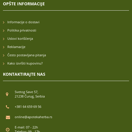
OPŠTE INFORMACIJE
Informacije o dostavi
Politika privatnosti
Uslovi korišćenja
Reklamacije
Često postavljana pitanja
Kako izvršiti kupovinu?
KONTAKTIRAJTE NAS
Svetog Save 57,
21238 Čurug, Serbia
+381 64 659 69 56
online@apotekaherba.rs
E-mail: 07 - 22h
Telefon: 09 - 17h