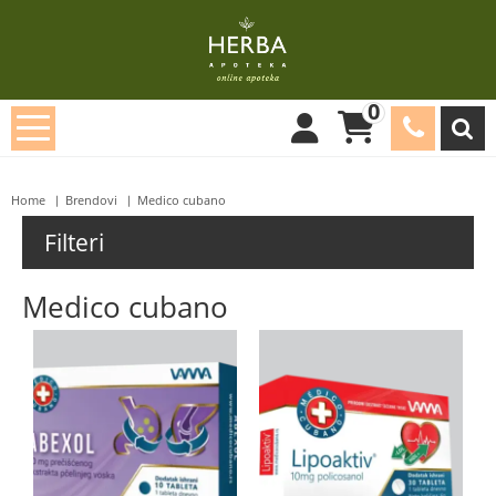
0
Home
Brendovi
Medico cubano
Filteri
Medico cubano