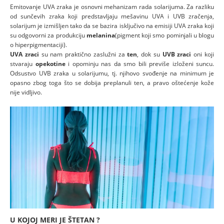
Emitovanje UVA zraka je osnovni mehanizam rada solarijuma. Za razliku
od sunčevih zraka koji predstavljaju mešavinu UVA i UVB zračenja,
solarijum je izmišljen tako da se bazira isključivo na emisiji UVA zraka koji
su odgovorni za produkciju
melanina
(pigment koji smo pominjali u blogu
o hiperpigmentaciji).
UVA zraci
su nam praktično zaslužni za
ten
, dok su
UVB zraci
oni koji
stvaraju
opekotine
i opominju nas da smo bili previše izloženi suncu.
Odsustvo UVB zraka u solarijumu, tj. njihovo svođenje na minimum je
opasno zbog toga što se dobija preplanuli ten, a pravo oštećenje kože
nije vidljivo.
U KOJOJ MERI JE ŠTETAN ?