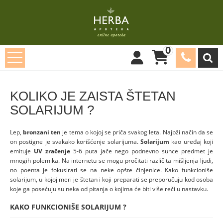
Home
Blog
Blog
KOLIKO JE ZAISTA ŠTETAN SOLARIJUM ?
0
KOLIKO JE ZAISTA ŠTETAN
SOLARIJUM ?
Lep,
bronzani ten
je tema o kojoj se priča svakog leta. Najbži način da se
on postigne je svakako korišćenje solarijuma.
Solarijum
kao uređaj koji
emituje
UV zračenje
5-6 puta jače nego podnevno sunce predmet je
mnogih polemika. Na internetu se mogu pročitati različita mišljenja ljudi,
no poenta je fokusirati se na neke opšte činjenice. Kako funkcioniše
solarijum, u kojoj meri je štetan i koji preparati se preporučuju kod osoba
koje ga posećuju su neka od pitanja o kojima će biti više reči u nastavku.
KAKO FUNKCIONIŠE SOLARIJUM ?