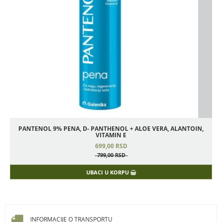
PANTENOL 9% PENA, D- PANTHENOL + ALOE VERA, ALANTOIN,
A
VITAMIN E
699,
00
RSD
799,
00
RSD
UBACI U KORPU
INFORMACIJE O TRANSPORTU