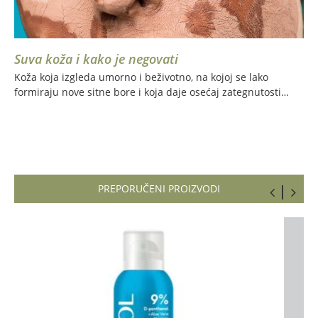
Suva koža i kako je negovati
Koža koja izgleda umorno i beživotno, na kojoj se lako
formiraju nove sitne bore i koja daje osećaj zategnutosti…
PREPORUČENI PROIZVODI