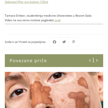
Sebamed After sun balzam 150ml
Tamara Ember,
studentkinja medicine
Univerziteta u Novom Sadu
Video na ovu temu možete pogledati
ovde
Sviđa ti se? Podeli sa prijateljima.
Povezane priče