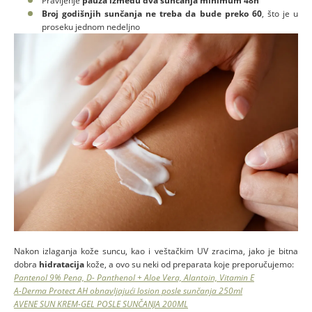
Pravljenje
pauza između dva sunčanja minimum 48h
Broj godišnjih sunčanja ne treba da bude preko 60
, što je u
proseku jednom nedeljno
Nakon izlaganja kože suncu, kao i veštačkim UV zracima, jako je bitna
dobra
hidratacija
kože, a ovo su neki od preparata koje preporučujemo:
Pantenol 9% Pena, D- Panthenol + Aloe Vera, Alantoin, Vitamin E
A-Derma Protect AH obnavljajući losion posle sunčanja 250ml
AVENE SUN KREM-GEL POSLE SUNČANJA 200ML