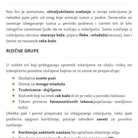
Kao što je pomenuto,
ultraljubičasto zračenje
iz lampi solarijuma je
nekoliko puta jače od onog koje emituje sunce u podne. Generalno se
savetuje izbegavanje sunca u periodu podneva i samim tim bi bilo
nelogično savetovati ljude da se sunčaju u solarijumu. Samo sunčanje u
solarijumu ubrzava
starenje kože
, pojavu
fleka
i
mladeža
(nevusa), kao i
šanse za nastanak
raka kože
.
RIZIČNE GRUPE
U suštini svi koji pribegavaju upotrebi solarijuma se izlažu riziku, no
izdvojićemo posebne slučajeve kojima se to zaista ne preporučuje:
Osobama
svetle puti
Onima sa
mnogo mladeža
Trudnicama
i
dojiljama
Kod onih koji su imali
rak kože
ili im je neko u porodici bolovao
Tokom primene
fotosenzitivnih lekova
(pojačavaju osetljivost
kože)
Ukoliko pak i pored preporuka za izbegavanje solarijuma, neko ipak
preferira njegovo korišćenje, postoje određeni
saveti
za pravilno
sunčanje:
Korišćenje zaštitnih naočara
što sprečava oštećenje očiju