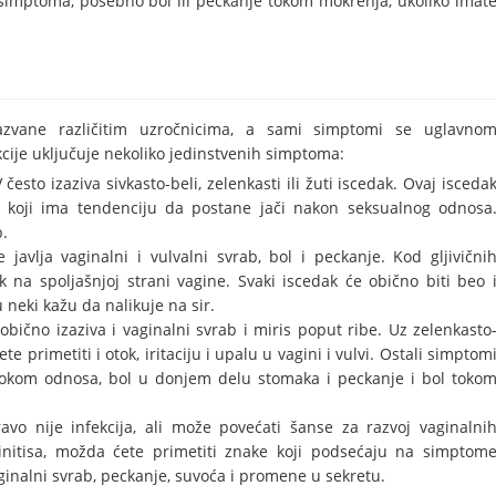
simptoma, posebno bol ili peckanje tokom mokrenja, ukoliko imat
zazvane različitim uzročnicima, a sami simptomi se uglavno
kcije uključuje nekoliko jedinstvenih simptoma:
V često izaziva sivkasto-beli, zelenkasti ili žuti iscedak. Ovaj isceda
 koji ima tendenciju da postane jači nakon seksualnog odnosa
b.
 javlja vaginalni i vulvalni svrab, bol i peckanje. Kod gljivični
tok na spoljašnjoj strani vagine. Svaki iscedak će obično biti beo 
 neki kažu da nalikuje na sir.
 obično izaziva i vaginalni svrab i miris poput ribe. Uz zelenkasto
te primetiti i otok, iritaciju i upalu u vagini i vulvi. Ostali simptom
 tokom odnosa, bol u donjem delu stomaka i peckanje i bol toko
avo nije infekcija, ali može povećati šanse za razvoj vaginalni
ginitisa, možda ćete primetiti znake koji podsećaju na simptom
aginalni svrab, peckanje, suvoća i promene u sekretu.