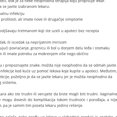
eci, dok je za neke neophodna terapija koju propisuje lekar.
a se javite izabranom lekaru:
nalnu infekciju
 prošlosti, ali imate nove ili drugačije simptome
oljšavaju tretmanom koji ste uzeli u apoteci bez recepta
cedak, ili iscedak sa neprijatnim mirisom
jući povraćanje, groznicu ili bol u donjem delu leđa i stomaku
 ili imate potrebu za mokrenjem više nego obično
kciju i prepoznajete znake, možda nije neophodno da se odmah javite
e infekcije kod kuće uz pomoć lekova koje kupite u apoteci.
Međutim,
fekcije, poželjno je da se javite lekaru jer je možda neophodno da
g sistema.
ra ako ste trudni ili verujete da biste mogli biti trudni. Vaginaln
e mogu dovesti do komplikacija tokom trudnoće i porođaja, a nij
e, pa je samim tim poseta lekaru jedino rešenje.
me zaleče, neke prođu uz lekove u slobodnoj prodaji iz apoteke, 