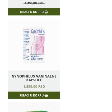
1.390,
00
RSD
UBACI U KORPU
GYNOPHILUS VAGINALNE
KAPSULE
1.299,
00
RSD
UBACI U KORPU
u