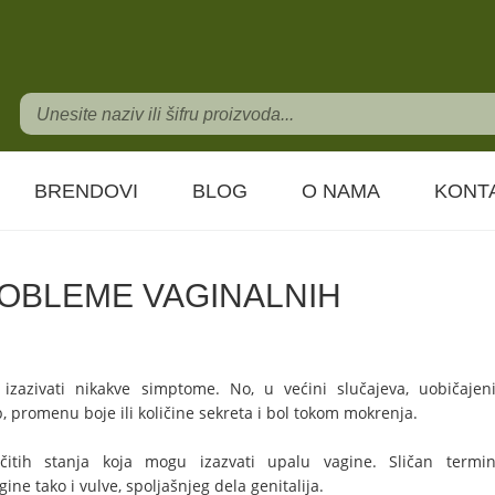
PROBLEME VAGINALNIH INFEKCIJA ?
BRENDOVI
BLOG
O NAMA
KONT
ROBLEME VAGINALNIH
izazivati nikakve simptome. No, u većini slučajeva, uobičajen
, promenu boje ili količine sekreta i bol tokom mokrenja.
čitih stanja koja mogu izazvati upalu vagine. Sličan termi
ine tako i vulve, spoljašnjeg dela genitalija.