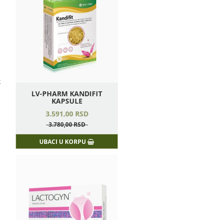
e
m
k
.
LV-PHARM KANDIFIT
KAPSULE
3.591,
00
RSD
h
i
3.780,
00
RSD
UBACI U KORPU
-
i
m
h
e