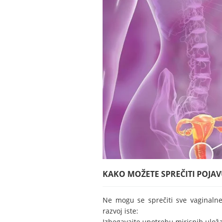
KAKO MOŽETE SPREČITI POJAV
Ne mogu se sprečiti sve vaginalne
razvoj iste:
Izbegavajte upotrebu mirisnih ulož