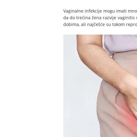
Vaginalne infekcije mogu imati mnogo
da do trećina žena razvije vaginitis
dobima, ali najčešće su tokom repro