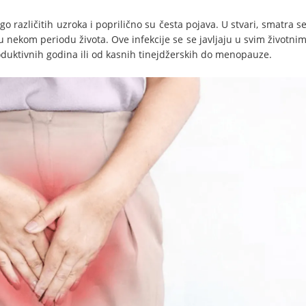
 različitih uzroka i poprilično su česta pojava. U stvari, smatra s
 u nekom periodu života. Ove infekcije se se javljaju u svim životni
duktivnih godina ili od kasnih tinejdžerskih do menopauze.