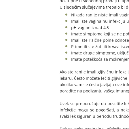
dostupne u slobodnoj prodaji u apot
U sledećim slučajevima trebalo bi d
Nikada ranije niste imali vagi
Imali ste vaginalnu infekciju u
pH vagine iznad 4,5
Imate simptome koji se ne pob
Imali ste rizične polne odnose
Primetili ste žuti ili krvavi is
Imate druge simptome, uključu
Imate poteškoća sa mokrenjem
Ako ste ranije imali gljivičnu infe
lekaru. Često možete lečiti gljivičn
ukoliko vam se često javljaju ove in
poradite na podizanju vašeg imuno
Uvek se preporučuje da posetite leka
infekcije mogu se pogoršati, a nek
svaki lek siguran u periodu trudnoć
Dok se neke vaginalne infekcije sa