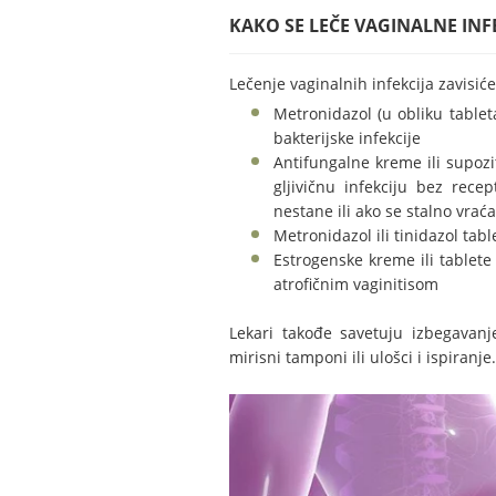
KAKO SE LEČE VAGINALNE INFE
Lečenje vaginalnih infekcija zavisić
Metronidazol (u obliku tableta
bakterijske infekcije
Antifungalne kreme ili supozit
gljivičnu infekciju bez rece
nestane ili ako se stalno vraća
Metronidazol ili tinidazol tab
Estrogenske kreme ili tablete
atrofičnim vaginitisom
Lekari takođe savetuju izbegavanj
mirisni tamponi ili ulošci i ispiranje.