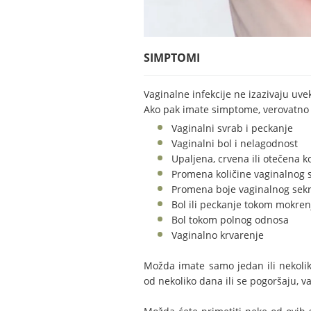
SIMPTOMI
Vaginalne infekcije ne izazivaju uv
Ako pak imate simptome, verovatno 
Vaginalni svrab i peckanje
Vaginalni bol i nelagodnost
Upaljena, crvena ili otečena k
Promena količine vaginalnog 
Promena boje vaginalnog sek
Bol ili peckanje tokom mokren
Bol tokom polnog odnosa
Vaginalno krvarenje
Možda imate samo jedan ili nekol
od nekoliko dana ili se pogoršaju, va