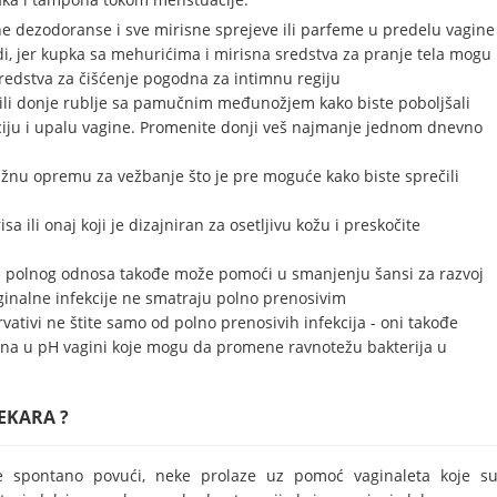
lne dezodoranse i sve mirisne sprejeve ili parfeme u predelu vagine
i, jer kupka sa mehurićima i mirisna sredstva za pranje tela mogu
sredstva za čišćenje pogodna za intimnu regiju
ili donje rublje sa pamučnim međunožjem kako biste poboljšali
taciju i upalu vagine. Promenite donji veš najmanje jednom dnevno
žnu opremu za vežbanje što je pre moguće kako biste sprečili
a ili onaj koji je dizajniran za osetljivu kožu i preskočite
m polnog odnosa takođe može pomoći u smanjenju šansi za razvoj
aginalne infekcije ne smatraju polno prenosivim
vativi ne štite samo od polno prenosivih infekcija - oni takođe
a u pH vagini koje mogu da promene ravnotežu bakterija u
EKARA ?
e spontano povući, neke prolaze uz pomoć vaginaleta koje s