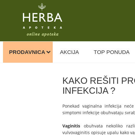
Home
Blog
Zdravlje
KAKO REŠITI 
PRODAVNICA
AKCIJA
TOP PONUDA
KAKO REŠITI P
INFEKCIJA ?
Ponekad vaginalna infekcija neće 
simptomi infekcije obuhvataju svrab
Vaginitis
obuhvata nekoliko razli
vulvovaginitis opisuje upalu kako vag