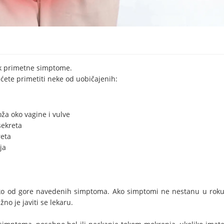
ek primetne simptome.
ćete primetiti neke od uobičajenih:
oža oko vagine i vulve
sekreta
reta
ja
iko od gore navedenih simptoma. Ako simptomi ne nestanu u rok
žno je javiti se lekaru.