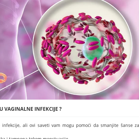
U VAGINALNE INFEKCIJE ?
 infekcije, ali ovi saveti vam mogu pomoći da smanjite šanse z
aka i tampona tokom menstuacije.