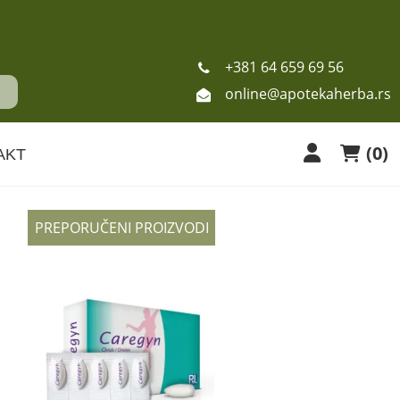
+381 64 659 69 56
online@apotekaherba.rs
(
0
)
AKT
PREPORUČENI PROIZVODI
i
n