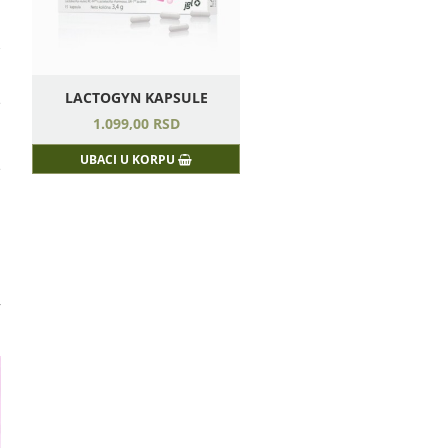
LACTOGYN KAPSULE
e
1.099,
00
RSD
a
UBACI U KORPU
e
a
,