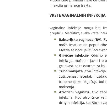
Možda ćete primetiti neke od ovih 
infekciju urinarnog trakta.
VRSTE VAGINALNIH INFEKCIJA
Vaginalne infekcije mogu biti i
prepliću. Međutim, svaka vrsta infe
Bakterijska vaginoza (BV)
. B
može imati miris poput ribe
Možda se neće javiti jači svra
Gljivične infekcije
. Obično se
infekcija, može se javiti i o
grudvast, sa teksturom za koju
Trihomonijaza
. Ova infekcija
žuti, penasti iscedak, možda će
trihomonijaze uključuju bol
mokrenja.
Atrofični vaginitis
. Ovo zapr
infekcija. Kod atrofičnog va
drugih infekcija, kao što su v