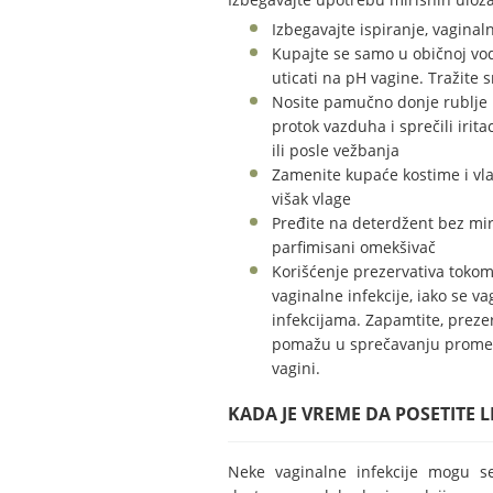
Izbegavajte ispiranje, vagina
Kupajte se samo u običnoj vod
uticati na pH vagine. Tražite 
Nosite pamučno donje rublje 
protok vazduha i sprečili iri
ili posle vežbanja
Zamenite kupaće kostime i vla
višak vlage
Pređite na deterdžent bez miris
parfimisani omekšivač
Korišćenje prezervativa toko
vaginalne infekcije, iako se v
infekcijama.
Zapamtite, prezer
pomažu u sprečavanju promen
vagini.
KADA JE VREME DA POSETITE L
Neke vaginalne infekcije mogu s