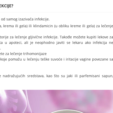
KCIJE?
e od samog izazivača infekcije.
, krema ili gela) ili klindamicin (u obliku kreme ili gela) za lečenj
orije za lečenje gljivične infekcije. Takođe možete kupiti lekove z
pta u apoteci, ali je neophodno javiti se lekaru ako infekcija n
.
lete za lečenje trihomonijaze
 koje pomažu u lečenju teške suvoće i iritacije vagine povezane s
e nadražujućih sredstava, kao što su jaki ili parfemisani sapun